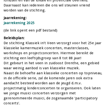
fondsen en van de lokale en provinciale overheid.
Daarnaast kan iedereen die ons wil steunen vriend
worden van de stichting.
Jaarrekening:
Jaarrekening 2025
(de link opent een pdf bestand)
Beleidsplan:
De stichting Klassiek in’t Veen verzorgt voor het 25e jaar
klassieke kamermuziek concerten, masterclasses,
workshops en projectconcerten. Hiermee bereikt de
stichting een leeftijdsgroep van 8 tot 88 jaar!
Dit gebeurt in het veen in zuidoost Drenthe, een gebied
waar weinig aanbod is van klassieke muziek.
Naast de behoefte aan klassieke concerten op topniveau,
in de officiële serie, zal de komende jaren ook extra
aandacht besteed worden aan de jeugd d.m.v.
projectmatig kinderconcerten te organiseren. Ook laten
we jonge musici concerten verzorgen met
gerenommeerde musici, de zogenaamde ‘participatory
concerts’.